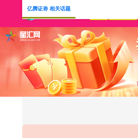
亿腾证劵 相关话题
首页
亿腾证劵