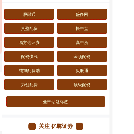
股融通
盛多网
贵盈配资
快牛盘
易方达证券
真牛所
配资快线
金顶配资
纯旭配资端
贝股通
力创配资
顶级配资
全部话题标签
关注 亿腾证劵