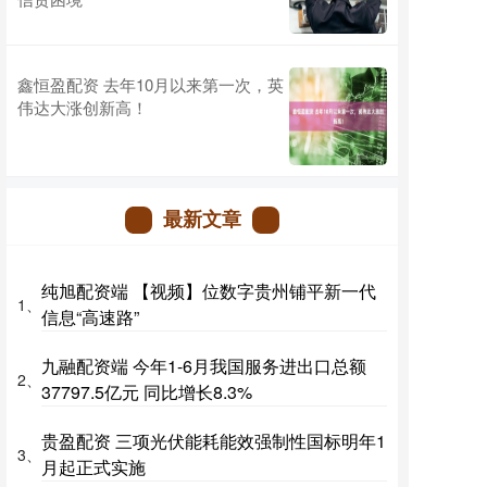
鑫恒盈配资 去年10月以来第一次，英
伟达大涨创新高！
最新文章
纯旭配资端 【视频】位数字贵州铺平新一代
1、
信息“高速路”
九融配资端 今年1-6月我国服务进出口总额
2、
37797.5亿元 同比增长8.3%
贵盈配资 三项光伏能耗能效强制性国标明年1
3、
月起正式实施