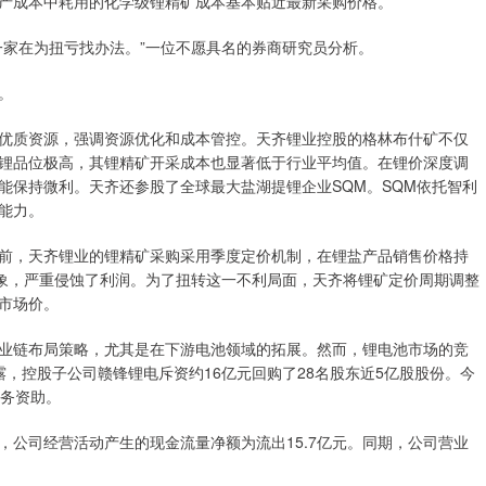
产成本中耗用的化学级锂精矿成本基本贴近最新采购价格。
家在为扭亏找办法。”一位不愿具名的券商研究员分析。
。
质资源，强调资源优化和成本管控。天齐锂业控股的格林布什矿不仅
锂品位极高，其锂精矿开采成本也显著低于行业平均值。在锂价深度调
能保持微利。天齐还参股了全球最大盐湖提锂企业SQM。SQM依托智利
能力。
，天齐锂业的锂精矿采购采用季度定价机制，在锂盐产品销售价格持
现象，严重侵蚀了利润。为了扭转这一不利局面，天齐将锂矿定价周期调整
市场价。
链布局策略，尤其是在下游电池领域的拓展。然而，锂电池市场的竞
，控股子公司赣锋锂电斥资约16亿元回购了28名股东近5亿股股份。今
财务资助。
司经营活动产生的现金流量净额为流出15.7亿元。同期，公司营业