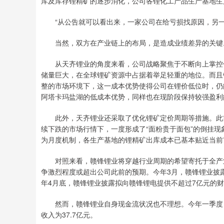
库及库存锂精矿的逐步消化，公司各锂化工产品生产基地生
“从公告就可以看出来，一家公司在给亏损找原因，另一
当然，双方在产业链上的布局，是造成业绩差异的关键
从天齐锂业的角度来看，公司战略聚焦于不断向上掌控优
储量巨大，在全球锂矿资源中占据着举足轻重的地位。而且
整的市场环境下，这一成本优势使得公司在锂价低位时，仍
阿塔卡玛盐湖的低成本优势，同样也在现阶段保持较强盈利
此外，天齐锂业还采取了优化锂矿定价周期等措施。此前
续下跌的市场行情下，一度形成了“面粉贵于面包”的倒挂
为月度机制，各生产基地的锂精矿出库成本已基本贴近当前
对照来看，赣锋锂业将穿越行业周期的希望寄托于全产业
争激烈程度或超出公司此前的预期。今年3月，赣锋锂业披露
年4月底，赣锋锂业披露拟向赣锋锂电提供不超过7亿元的
然而，赣锋锂业自身现金流状况也不理想。今年一季度，公
收入为37.7亿元。