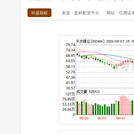
祥盛期权
来源：盈科配资平台
网站：亿腾证