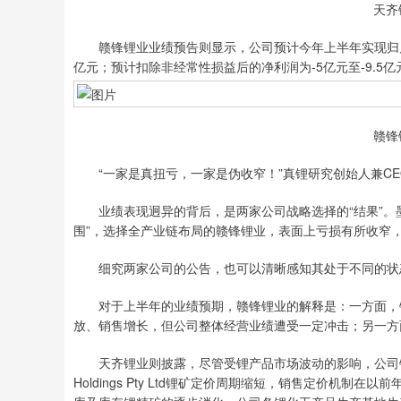
天齐
赣锋锂业业绩预告则显示，公司预计今年上半年实现归属于上
亿元；预计扣除非经常性损益后的净利润为-5亿元至-9.5亿
赣锋
“一家是真扭亏，一家是伪收窄！”真锂研究创始人兼CE
业绩表现迥异的背后，是两家公司战略选择的“结果”。墨
围”，选择全产业链布局的赣锋锂业，表面上亏损有所收窄
细究两家公司的公告，也可以清晰感知其处于不同的状
对于上半年的业绩预期，赣锋锂业的解释是：一方面，锂
放、销售增长，但公司整体经营业绩遭受一定冲击；另一方
天齐锂业则披露，尽管受锂产品市场波动的影响，公司锂产品
Holdings Pty Ltd锂矿定价周期缩短，销售定价机