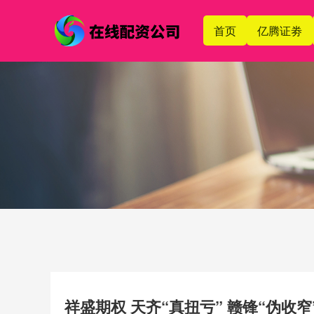
首页
亿腾证劵
祥盛期权 天齐“真扭亏” 赣锋“伪收