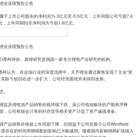
锂业业绩预告公告
市公司股东的净利润为-3亿元至-5.5亿元，上年同期公司亏损7.6
元，上年同期扣非净利润为亏损1.6亿元。
锂业业绩预告公告
O墨柯评价。真锂研究是我国一家专注锂电产业研究的机构。
柯认为，在这场行业的深度洗牌中，天齐锂业通过聚焦实现了主业“突
，实际亏损仍在进一步扩大，公司经营困境并未得到改善。
态。
盐及锂电池产品销售价格持续下跌，虽公司电池板块的产能有序释
面，公司根据会计准则对存货等相关资产计提了资产减值准备。
销售价格较上年同期下降，但得益于公司控股子公司Windfield
制在以前年度存在的时间周期错配的影响已大幅减弱。随着国内新购锂精矿陆续入