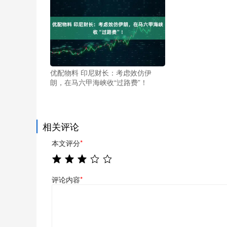
优配物料 印尼财长：考虑效仿伊
朗，在马六甲海峡收“过路费”！
相关评论
本文评分
*
评论内容
*