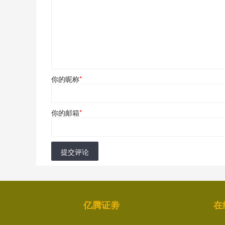
你的昵称
*
你的邮箱
*
提交评论
亿腾证劵
在