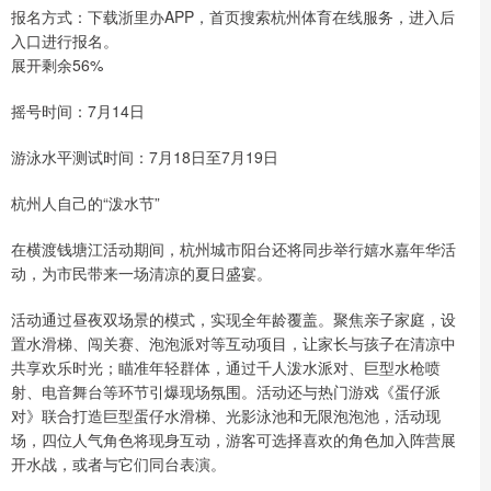
报名方式：下载浙里办APP，首页搜索杭州体育在线服务，进入后
入口进行报名。
展开剩余56%
摇号时间：7月14日
游泳水平测试时间：7月18日至7月19日
杭州人自己的“泼水节”
在横渡钱塘江活动期间，杭州城市阳台还将同步举行嬉水嘉年华活
动，为市民带来一场清凉的夏日盛宴。
活动通过昼夜双场景的模式，实现全年龄覆盖。聚焦亲子家庭，设
置水滑梯、闯关赛、泡泡派对等互动项目，让家长与孩子在清凉中
共享欢乐时光；瞄准年轻群体，通过千人泼水派对、巨型水枪喷
射、电音舞台等环节引爆现场氛围。活动还与热门游戏《蛋仔派
对》联合打造巨型蛋仔水滑梯、光影泳池和无限泡泡池，活动现
场，四位人气角色将现身互动，游客可选择喜欢的角色加入阵营展
开水战，或者与它们同台表演。