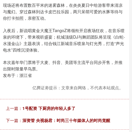
现场还将布置数百平米的迷雾森林，在炎炎夏日中给游客带来清凉
与魔幻。穿过森林到达卡皮巴拉乐园，两只呆萌可爱的水豚等待与
你打卡拍照，亲密互动。
入夜后，新说唱黄金大魔王TangoZ将领衔开启夜场狂欢，在音乐喷
泉的环绕下，带来视听盛宴；杭城顶级DJ与舞蹈团队将呈现《白蛇-
水漫金山》主题表演，结合钱江新城音乐喷泉与灯光秀，打造“声光
电水”四维沉浸体验。
本次嘉年华门票将于大麦、抖音、美团等主流平台同步开售，并推
出限时限量早鸟票。
发布于：浙江省
亿腾证劵提示：文章来自网络，不代表本站观点。
上一篇：
1号配资 下厨房的年轻人多了
下一篇：
深资管 央视杨君：时尚三十年媒体人的时尚觉醒