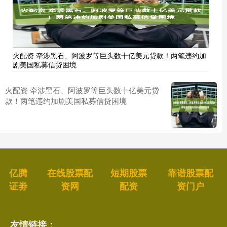
火配资 牵涉黑石、阿波罗等巨头数十亿美元贷款！两笔违约加
剧美国私募信贷困境
火配资 牵涉黑石、阿波罗等巨头数十亿美元贷
款！两笔违约加剧美国私募信贷困境
亿腾
在线股票配
短期股票
靠谱股票配
证劵
资网
配资
资门户
友情链接：