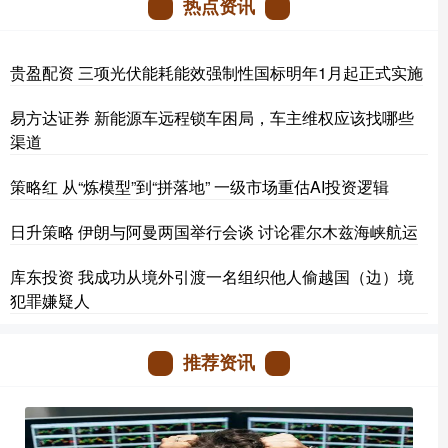
热点资讯
贵盈配资 三项光伏能耗能效强制性国标明年1月起正式实施
易方达证券 新能源车远程锁车困局，车主维权应该找哪些
渠道
策略红 从“炼模型”到“拼落地” 一级市场重估AI投资逻辑
日升策略 伊朗与阿曼两国举行会谈 讨论霍尔木兹海峡航运
库东投资 我成功从境外引渡一名组织他人偷越国（边）境
犯罪嫌疑人
推荐资讯