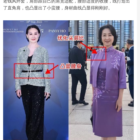
老钱风外套，肩部跟自己的肩宽适配，腰部适度的收腰，既打造出
了直角肩，也凸显出了小蛮腰，身材曲线凸显得刚刚好。