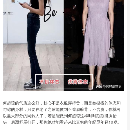
何超琼的气质这么好，核心不是衣服穿得贵，而是她挺拔的体态和
匀称的身材，只要在老了之后能做到不耸肩驼背，不含胸，你就可
以赢大部分的同龄人了，若是能做到何超琼这样时时刻刻挺胸抬
头，肩颈舒展打开，那你绝对能看起来比真实的年纪显年轻10岁。