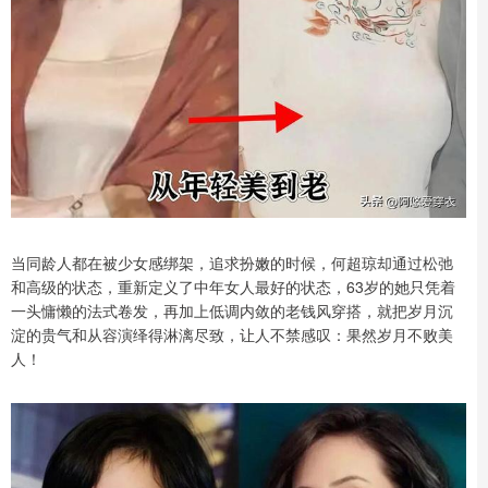
当同龄人都在被少女感绑架，追求扮嫩的时候，何超琼却通过松弛
和高级的状态，重新定义了中年女人最好的状态，63岁的她只凭着
一头慵懒的法式卷发，再加上低调内敛的老钱风穿搭，就把岁月沉
淀的贵气和从容演绎得淋漓尽致，让人不禁感叹：果然岁月不败美
人！