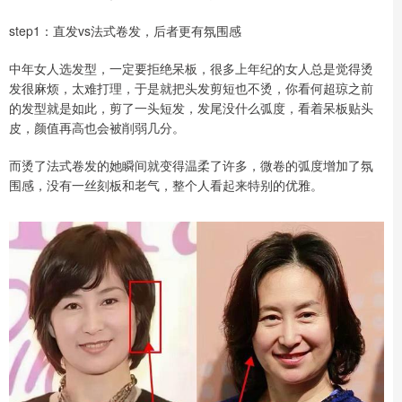
step1：直发vs法式卷发，后者更有氛围感
中年女人选发型，一定要拒绝呆板，很多上年纪的女人总是觉得烫
发很麻烦，太难打理，于是就把头发剪短也不烫，你看何超琼之前
的发型就是如此，剪了一头短发，发尾没什么弧度，看着呆板贴头
皮，颜值再高也会被削弱几分。
而烫了法式卷发的她瞬间就变得温柔了许多，微卷的弧度增加了氛
围感，没有一丝刻板和老气，整个人看起来特别的优雅。