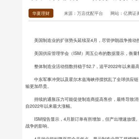
华夏理财
来源：万店优配平台
网站：亿腾证
美国制造业的扩张势头延续至4月，尽管伊朗战争推动
美国供应管理学会（ISM）周五公布的数据显示，衡量制
整体制造业活动指数持稳于52.7，追平2022年以来最
中东军事冲突以及霍尔木兹海峡停摆扰乱了全球供应链，
输更加昂贵。
持续的通胀压力可能促使制造商提高售价，最终导致消费
自2022年以来最大涨幅。
ISM报告显示，4月新订单有所增加，但产出增速放缓。
战争的影响。
4月就业指标降至四个月低点，显示制造业用工规模继续