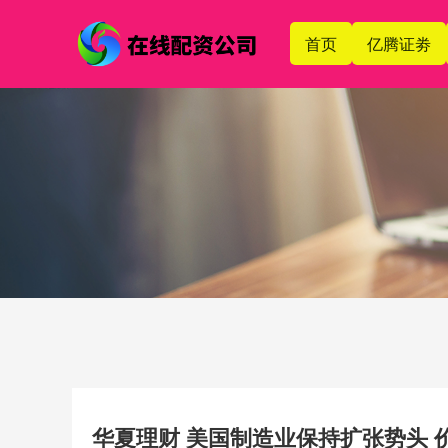
首页
亿腾证劵
华夏理财 美国制造业保持扩张势头 